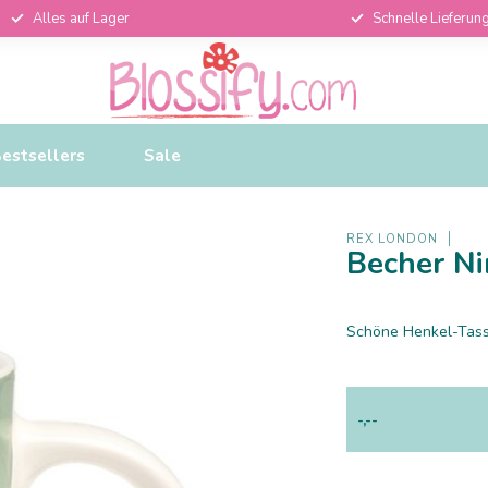
Alles auf Lager
Schnelle Lieferun
estsellers
Sale
REX LONDON
Becher Ni
Schöne Henkel-Tass
-,--