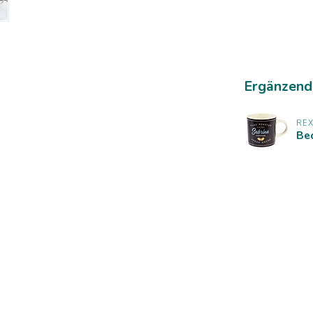
Ergänzend
RE
Bec