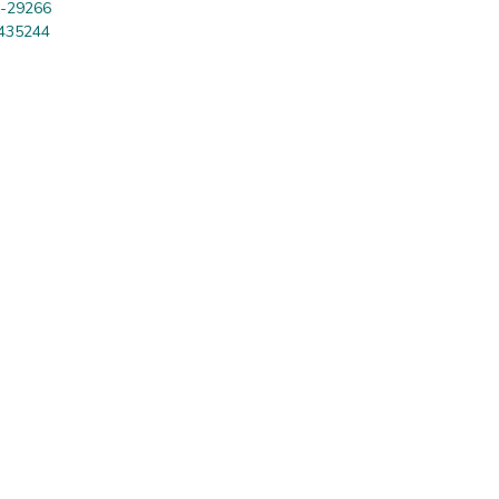
-29266
435244