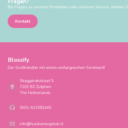
Fragen?
Bei Fragen zu unseren Produkten oder unserem Service, melden Si
Kontakt
Blossify
Der Großhändler mit einem umfangreichen Sortiment!
Skaggerakstraat 5
7202 BZ Zutphen
The Netherlands
0031-613382445
info@huiskamergeluk.nl