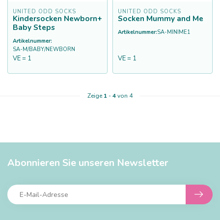
UNITED ODD SOCKS
UNITED ODD SOCKS
Kindersocken Newborn+
Socken Mummy and Me
Baby Steps
Artikelnummer:
SA-MINIME1
Artikelnummer:
SA-M/BABY/NEWBORN
VE = 1
VE = 1
Zeige
1
-
4
von 4
Abonnieren Sie unseren Newsletter