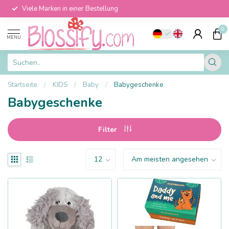
Viele Marken in einer Bestellung
0
MENU
Startseite
/
KIDS
/
Baby
/
Babygeschenke
Babygeschenke
Filter