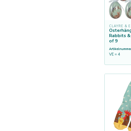
CLAYRE & E
Osterhän
Rabbits &
of 9
Artikelnummer
VE = 4