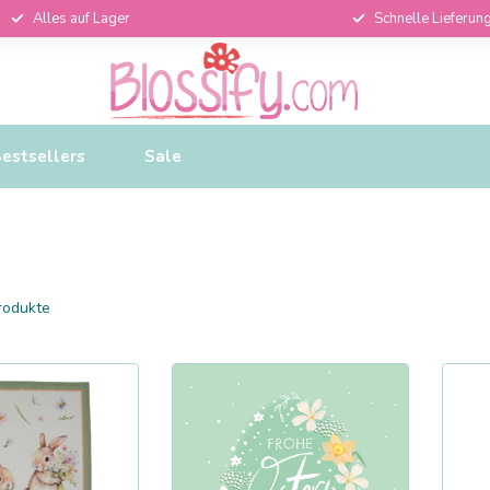
Alles auf Lager
Schnelle Lieferun
estsellers
Sale
rodukte