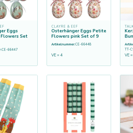
EF
CLAYRE & EEF
TAL
ger Eggs
Osterhänger Eggs Petite
Ker
 Flowers Set
Flowers pink Set of 9
Bun
Artikelnummer:
CE-66448
Arti
TT-
:
CE-66447
VE = 4
VE =