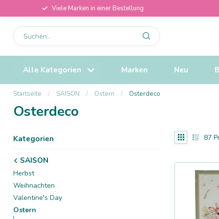
Viele Marken in einer Bestellung
Alle Kategorien
Marken
Neu
B
Startseite
/
SAISON
/
Ostern
/
Osterdeco
Osterdeco
87
P
Kategorien
SAISON
Herbst
Weihnachten
Valentine's Day
Ostern