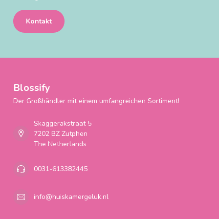
Kontakt
Blossify
Der Großhändler mit einem umfangreichen Sortiment!
Skaggerakstraat 5
7202 BZ Zutphen
The Netherlands
0031-613382445
info@huiskamergeluk.nl