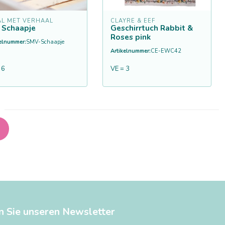
AL MET VERHAAL
CLAYRE & EEF
z Schaapje
Geschirrtuch Rabbit &
Roses pink
kelnummer:
SMV-Schaapje
Artikelnummer:
CE-EWC42
 6
VE = 3
n Sie unseren Newsletter