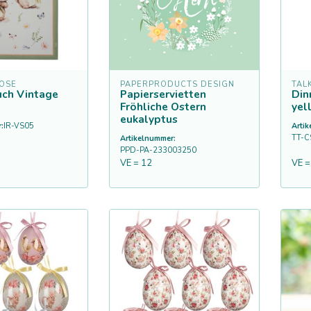
ROSE
PAPERPRODUCTS DESIGN
TAL
uch Vintage
Papierservietten
Din
Fröhliche Ostern
yel
eukalyptus
:
IR-VS05
Arti
TT-C
Artikelnummer:
PPD-PA-233003250
VE = 12
VE =