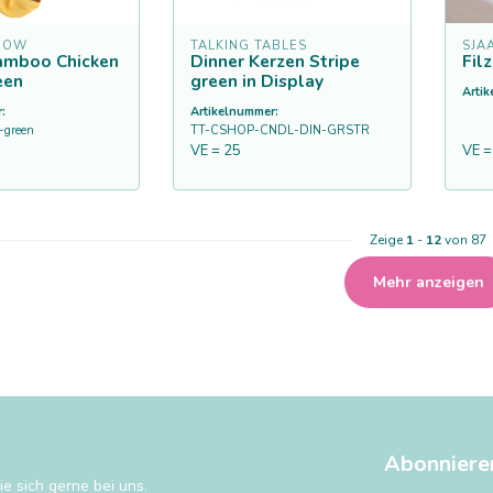
ROW
TALKING TABLES
SJA
amboo Chicken
Dinner Kerzen Stripe
Fil
een
green in Display
Arti
:
Artikelnummer:
green
TT-CSHOP-CNDL-DIN-GRSTR
VE = 25
VE =
Zeige
1
-
12
von 87
Mehr anzeigen
Abonniere
e sich gerne bei uns.