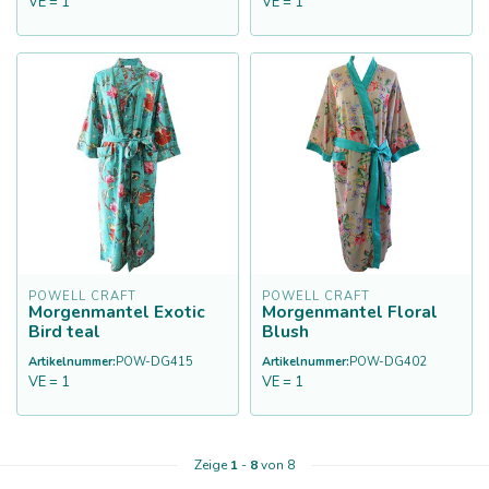
VE = 1
VE = 1
POWELL CRAFT
POWELL CRAFT
Morgenmantel Exotic
Morgenmantel Floral
Bird teal
Blush
Artikelnummer:
POW-DG415
Artikelnummer:
POW-DG402
VE = 1
VE = 1
Zeige
1
-
8
von 8