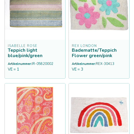
ISABELLE ROSE
REX LONDON
Teppich light
Badematte/Teppich
blue/pink/green
Flower green/pink
Artikelnummer:
IR-05820002
Artikelnummer:
REX-30413
VE = 1
VE = 3