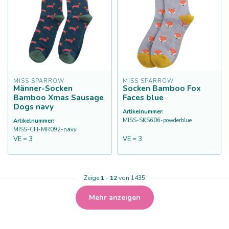
MISS SPARROW
MISS SPARROW
Männer-Socken
Socken Bamboo Fox
Bamboo Xmas Sausage
Faces blue
Dogs navy
Artikelnummer:
MISS-SKS606-powderblue
Artikelnummer:
MISS-CH-MR092-navy
VE = 3
VE = 3
Zeige
1
-
12
von 1435
Mehr anzeigen