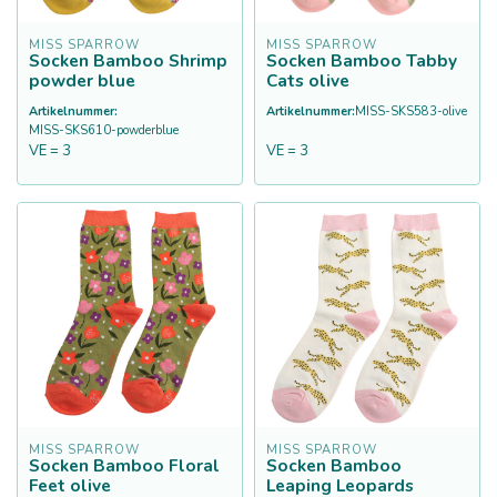
MISS SPARROW
MISS SPARROW
Socken Bamboo Shrimp
Socken Bamboo Tabby
powder blue
Cats olive
Artikelnummer:
Artikelnummer:
MISS-SKS583-olive
MISS-SKS610-powderblue
VE = 3
VE = 3
MISS SPARROW
MISS SPARROW
Socken Bamboo Floral
Socken Bamboo
Feet olive
Leaping Leopards