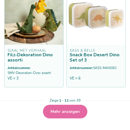
SJAAL MET VERHAAL
SASS & BELLE
Filz-Dekoration Dino
Snack Box Desert Dino
assorti
Set of 3
Artikelnummer:
Artikelnummer:
SASS-MAXI061
SMV-Decoration-Dino-assorti
VE = 3
VE = 6
Zeige
1
-
12
von 39
Mehr anzeigen