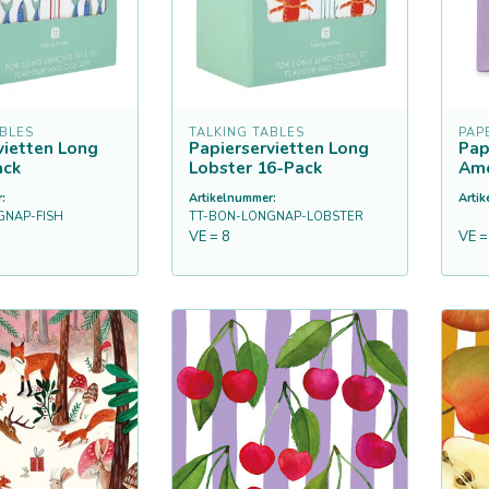
ABLES
TALKING TABLES
PAP
vietten Long
Papierservietten Long
Pap
ack
Lobster 16-Pack
Amo
:
Artikelnummer:
Arti
GNAP-FISH
TT-BON-LONGNAP-LOBSTER
VE = 8
VE =