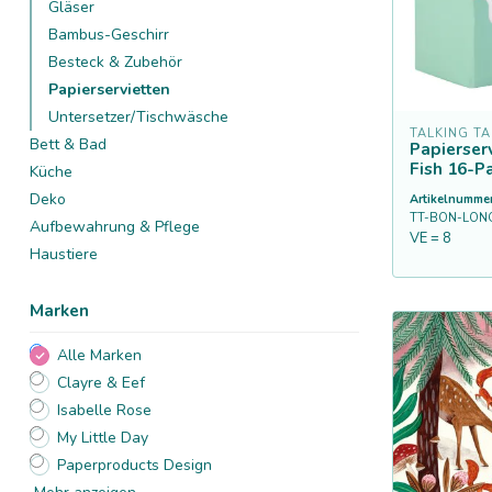
Gläser
Bambus-Geschirr
Besteck & Zubehör
Papierservietten
Untersetzer/Tischwäsche
TALKING T
Bett & Bad
Papierser
Fish 16-P
Küche
Deko
Artikelnummer
TT-BON-LON
Aufbewahrung & Pflege
VE = 8
Haustiere
Marken
Alle Marken
Clayre & Eef
Isabelle Rose
My Little Day
Paperproducts Design