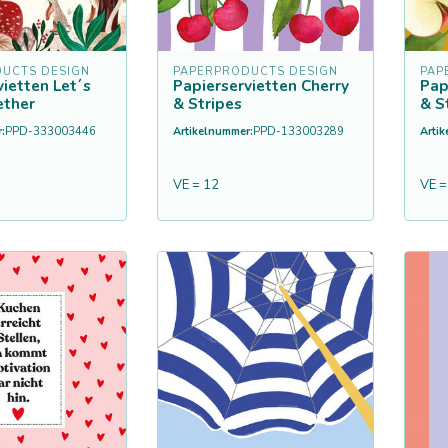
UCTS DESIGN
PAPERPRODUCTS DESIGN
PAP
vietten Let´s
Papierservietten Cherry
Pap
ether
& Stripes
& S
:
PPD-333003446
Artikelnummer:
PPD-133003289
Arti
VE = 12
VE =