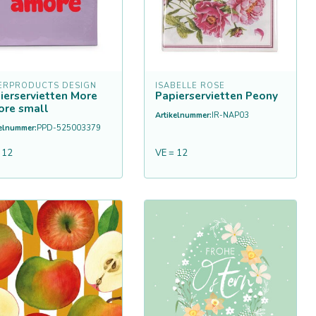
ERPRODUCTS DESIGN
ISABELLE ROSE
ierservietten More
Papierservietten Peony
re small
Artikelnummer:
IR-NAP03
kelnummer:
PPD-525003379
 12
VE = 12