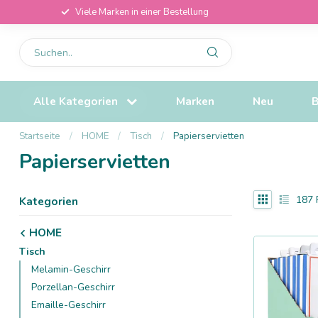
Viele Marken in einer Bestellung
Alle Kategorien
Marken
Neu
B
Startseite
/
HOME
/
Tisch
/
Papierservietten
Papierservietten
187
Kategorien
HOME
Tisch
Melamin-Geschirr
Porzellan-Geschirr
Emaille-Geschirr