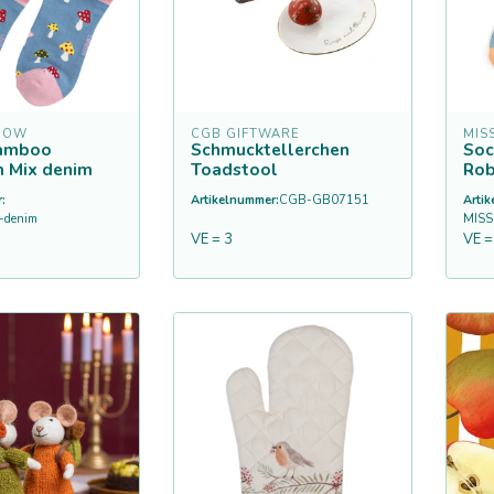
ROW
CGB GIFTWARE
MIS
Bamboo
Schmucktellerchen
Soc
 Mix denim
Toadstool
Rob
:
Artikelnummer:
CGB-GB07151
Arti
-denim
MISS
VE = 3
VE =