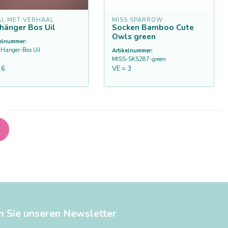
AL MET VERHAAL
MISS SPARROW
zhänger Bos Uil
Socken Bamboo Cute
Owls green
kelnummer:
Hanger-Bos Uil
Artikelnummer:
MISS-SKS287-green
 6
VE = 3
n Sie unseren Newsletter