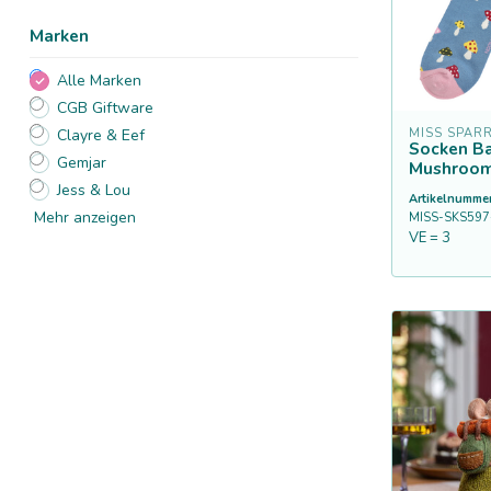
Marken
Alle Marken
CGB Giftware
MISS SPAR
Clayre & Eef
Socken 
Gemjar
Mushroom
Jess & Lou
Artikelnummer
Mehr anzeigen
MISS-SKS597
VE = 3