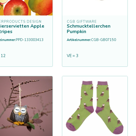
ERPRODUCTS DESIGN
CGB GIFTWARE
ierservietten Apple
Schmucktellerchen
tripes
Pumpkin
kelnummer:
PPD-133003413
Artikelnummer:
CGB-GB07150
 12
VE = 3