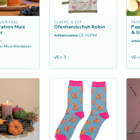
 VERHAAL
CLAYRE & EEF
PAP
ration Muis
Ofenhandschuh Robin
Pap
r
& S
Artikelnummer:
CE-VGP44
:
Arti
on-Muis-Wandelaar-
VE = 3
VE =