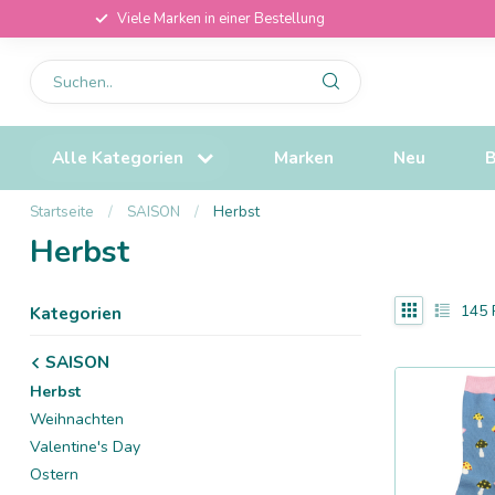
Viele Marken in einer Bestellung
Alle Kategorien
Marken
Neu
B
Startseite
/
SAISON
/
Herbst
Herbst
145
Kategorien
SAISON
Herbst
Weihnachten
Valentine's Day
Ostern