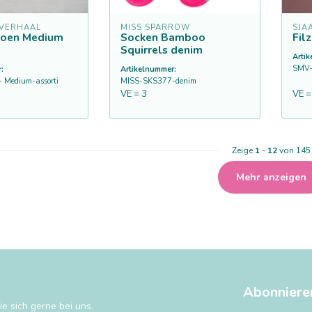
 VERHAAL
MISS SPARROW
SJA
poen Medium
Socken Bamboo
Fil
Squirrels denim
Arti
SMV-
:
Artikelnummer:
 Medium-assorti
MISS-SKS377-denim
VE = 3
VE =
Zeige
1
-
12
von 145
Mehr anzeigen
Abonniere
e sich gerne bei uns.