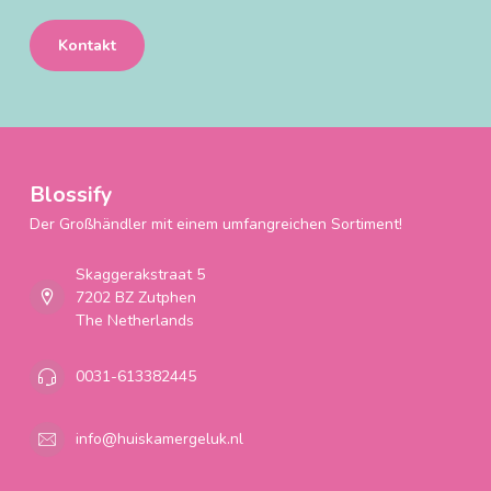
Kontakt
Blossify
Der Großhändler mit einem umfangreichen Sortiment!
Skaggerakstraat 5
7202 BZ Zutphen
The Netherlands
0031-613382445
info@huiskamergeluk.nl