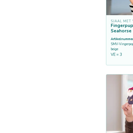
SJAAL MET
Fingerpup
Seahorse 
Artikelnummer
SMV-Vingerpop
beige
VE = 3