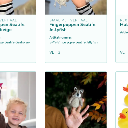
 VERHAAL
SJAAL MET VERHAAL
REX
pen Sealife
Fingerpuppen Sealife
Hob
beige
Jellyfish
Arti
:
Artikelnummer:
je-Sealife-Seahorse-
SMV-Vingerpopje-Sealife-Jellyfish
VE = 3
VE =