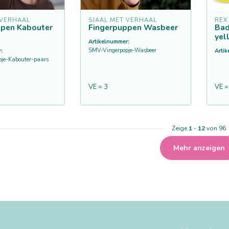
 VERHAAL
SJAAL MET VERHAAL
REX
ppen Kabouter
Fingerpuppen Wasbeer
Bad
yel
Artikelnummer:
SMV-Vingerpopje-Wasbeer
:
Arti
je-Kabouter-paars
VE = 3
VE =
Zeige
1
-
12
von 96
Mehr anzeigen