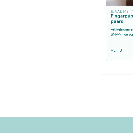
SJAAL MET
Fingerpu
paars
Artikelnummer
SMV-Vingerpop
VE = 3