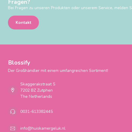
Fragen?
Bei Fragen zu unseren Produkten oder unserem Service, melden Si
Kontakt
Blossify
Der Großhändler mit einem umfangreichen Sortiment!
Skaggerakstraat 5
7202 BZ Zutphen
The Netherlands
0031-613382445
info@huiskamergeluk.nl