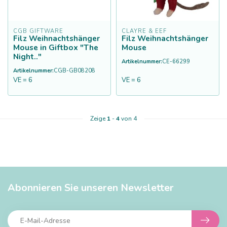
CGB GIFTWARE
CLAYRE & EEF
Filz Weihnachtshänger
Filz Weihnachtshänger
Mouse in Giftbox "The
Mouse
Night.."
Artikelnummer:
CE-66299
Artikelnummer:
CGB-GB08208
VE = 6
VE = 6
Zeige
1
-
4
von 4
Abonnieren Sie unseren Newsletter