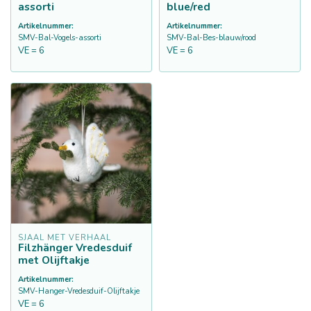
assorti
blue/red
Artikelnummer:
Artikelnummer:
SMV-Bal-Vogels-assorti
SMV-Bal-Bes-blauw/rood
VE = 6
VE = 6
SJAAL MET VERHAAL
Filzhänger Vredesduif
met Olijftakje
Artikelnummer:
SMV-Hanger-Vredesduif-Olijftakje
VE = 6