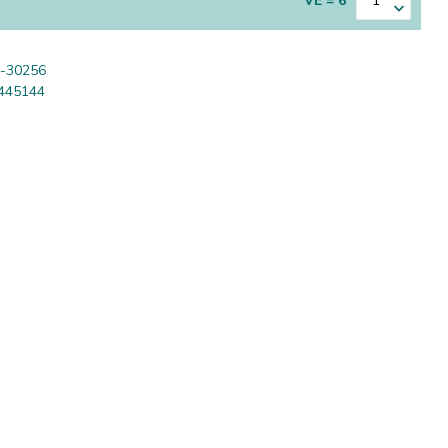
VE = 6
-30256
445144