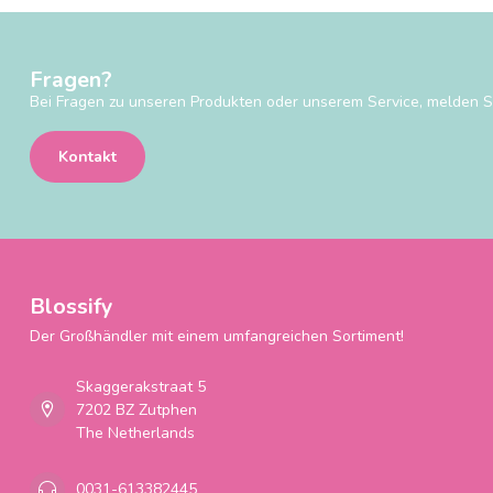
Fragen?
Bei Fragen zu unseren Produkten oder unserem Service, melden Si
Kontakt
Blossify
Der Großhändler mit einem umfangreichen Sortiment!
Skaggerakstraat 5
7202 BZ Zutphen
The Netherlands
0031-613382445