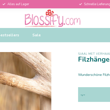
Alles auf Lager
Schnelle Lieferun
estsellers
Sale
SJAAL MET VERHAA
Filzhänge
Wunderschöne Filzhä
-,--