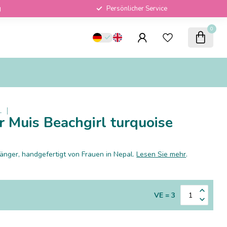
g
Persönlicher Service
0
L
r Muis Beachgirl turquoise
nger, handgefertigt von Frauen in Nepal.
Lesen Sie mehr
.
VE = 3