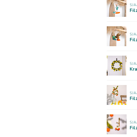
SJA
Fil
SJA
Fi
SJA
Kra
SJA
Fi
SJA
Fil