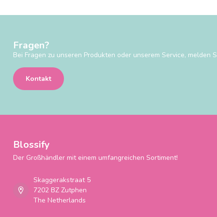
Fragen?
Bei Fragen zu unseren Produkten oder unserem Service, melden Si
Kontakt
Blossify
Der Großhändler mit einem umfangreichen Sortiment!
Skaggerakstraat 5
7202 BZ Zutphen
The Netherlands