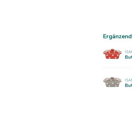
Ergänzend
ISA
Bu
ISA
Bu