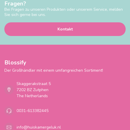
Fragen?
Bei Fragen zu unseren Produkten oder unserem Service, melden
Sie sich gerne bei uns.
Kontakt
Blossify
Der Großhändler mit einem umfangreichen Sortiment!
Skaggerakstraat 5
7202 BZ Zutphen
The Netherlands
0031-613382445
info@huiskamergeluk.nl