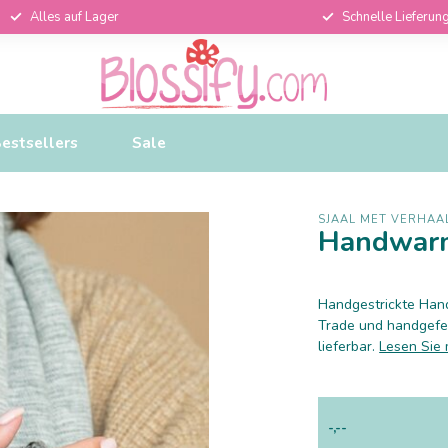
Alles auf Lager
Schnelle Lieferun
estsellers
Sale
SJAAL MET VERHAA
Handwarm
Handgestrickte Han
Trade und handgefer
lieferbar.
Lesen Sie
-,--