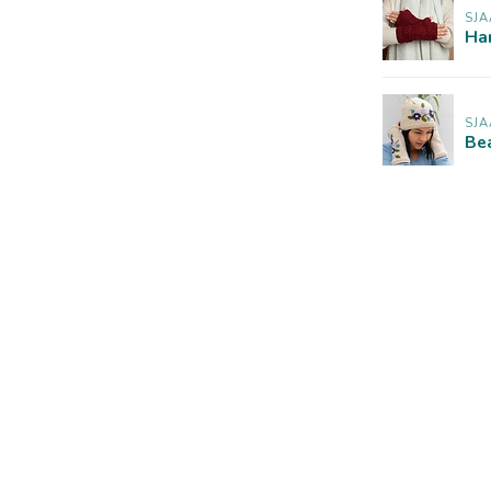
SJA
Ha
SJA
Be