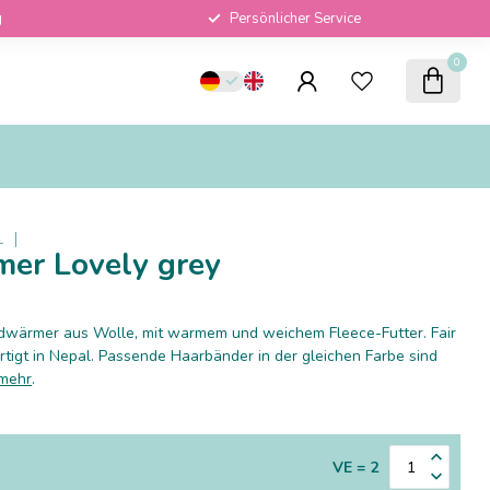
g
Persönlicher Service
0
L
er Lovely grey
dwärmer aus Wolle, mit warmem und weichem Fleece-Futter. Fair
tigt in Nepal. Passende Haarbänder in der gleichen Farbe sind
 mehr
.
VE = 2