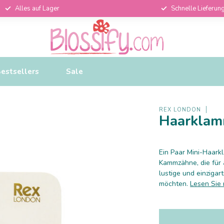
Alles auf Lager
Schnelle Lieferun
estsellers
Sale
REX LONDON
Haarklamm
Ein Paar Mini-Haarkl
Kammzähne, die für a
lustige und einzigar
möchten.
Lesen Sie