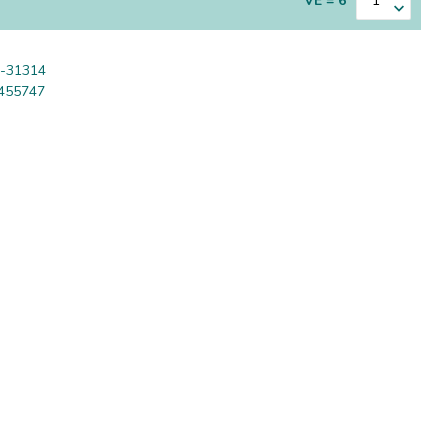
VE = 6
-31314
455747