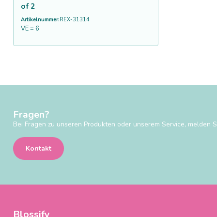
of 2
Artikelnummer:
REX-31314
VE = 6
Fragen?
Bei Fragen zu unseren Produkten oder unserem Service, melden Si
Kontakt
Blossify