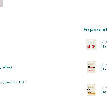
Ergänzend
RE
Ha
RE
ycelbar)
Haa
cm, Gewicht: 8,0 g
RE
Haa