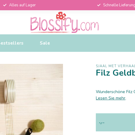
Alles auf Lager
Schnelle Lieferun
estsellers
Sale
SJAAL MET VERHAA
Filz Geld
Wunderschöne Filz G
Lesen Sie mehr
.
-,--