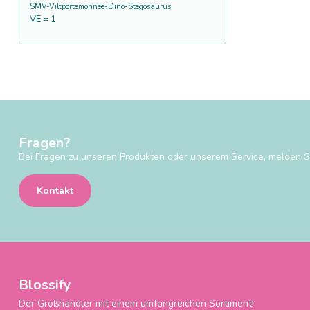
SMV-Viltportemonnee-Dino-Stegosaurus
VE = 1
Fragen?
Bei Fragen zu unseren Produkten oder unserem Service, melden Si
Kontakt
Blossify
Der Großhändler mit einem umfangreichen Sortiment!