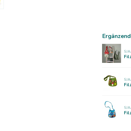
Ergänzend
SJA
Fil
SJA
Fil
SJA
Fil