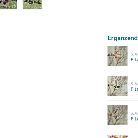
Ergänzend
SJA
Fi
SJA
Fi
SJA
Fil