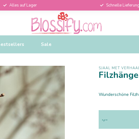
Alles auf Lager
Schnelle Lieferun
estsellers
Sale
SJAAL MET VERHAA
Filzhänge
Wunderschöne Filzhä
-,--