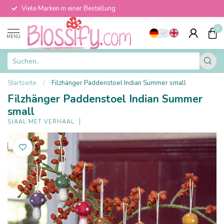
Viele Marken in einer Bestellung
0
MENU
Startseite
/
Filzhänger Paddenstoel Indian Summer small
Filzhänger Paddenstoel Indian Summer
small
SJAAL MET VERHAAL