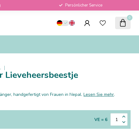
g
Persönlicher Service
0
L
r Lieveheersbeestje
nger, handgefertigt von Frauen in Nepal.
Lesen Sie mehr
.
VE = 6