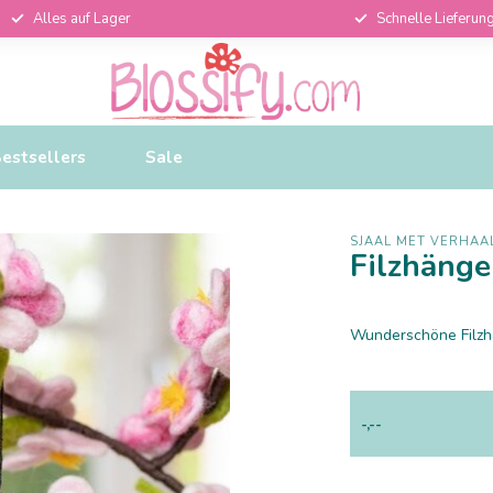
Alles auf Lager
Schnelle Lieferun
estsellers
Sale
SJAAL MET VERHAA
Filzhänge
Wunderschöne Filzhä
-,--