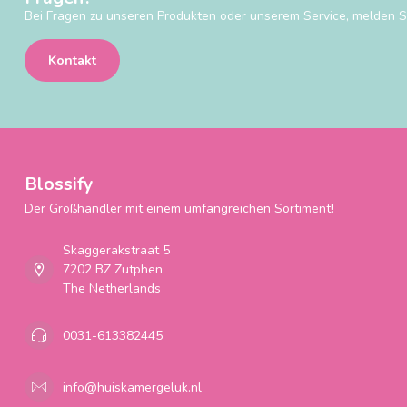
Bei Fragen zu unseren Produkten oder unserem Service, melden Si
Kontakt
Blossify
Der Großhändler mit einem umfangreichen Sortiment!
Skaggerakstraat 5
7202 BZ Zutphen
The Netherlands
0031-613382445
info@huiskamergeluk.nl