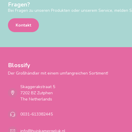
Fragen?
Bei Fragen zu unseren Produkten oder unserem Service, melden Si
Kontakt
Blossify
Der Großhändler mit einem umfangreichen Sortiment!
Skaggerakstraat 5
7202 BZ Zutphen
The Netherlands
0031-613382445
info@huiskamergeluk.nl