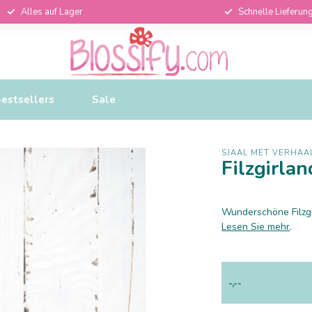
Alles auf Lager
Schnelle Lieferun
estsellers
Sale
SJAAL MET VERHAA
Filzgirla
Wunderschöne Filzgi
Lesen Sie mehr
.
-,--