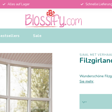
Alles auf Lager
Schnelle Lieferun
estsellers
Sale
SJAAL MET VERHAA
Filzgirl
Wunderschöne Filzgi
Sie mehr
.
-,--