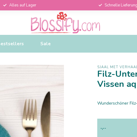
Alles auf Lager
Schnelle Lieferun
estsellers
Sale
SJAAL MET VERHAA
Filz-Unte
Vissen a
Wunderschöner Filz-
-,--