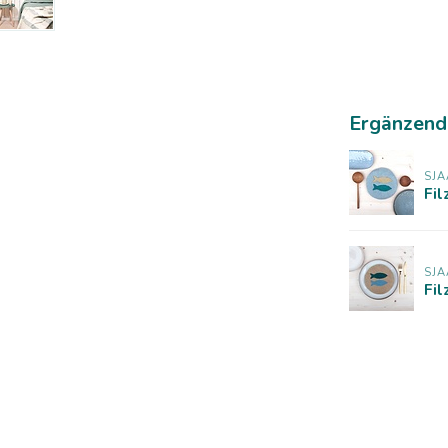
Ergänzend
SJA
Fil
SJA
Fil