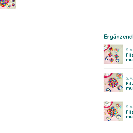
Ergänzend
SJA
Fil
mul
SJA
Fil
mu
SJA
Fil
mu