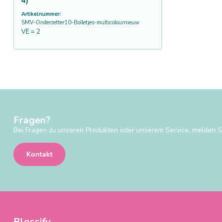
4)
Artikelnummer:
SMV-Onderzetter10-Bolletjes-multicolournieuw
VE = 2
Fragen?
Bei Fragen zu unseren Produkten oder unserem Service, melden Si
Kontakt
Blossify