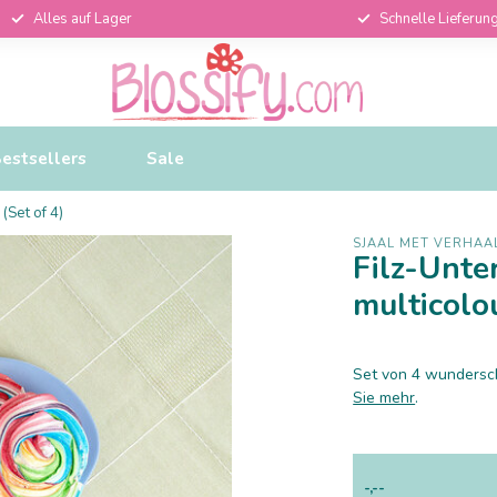
Alles auf Lager
Schnelle Lieferun
estsellers
Sale
(Set of 4)
SJAAL MET VERHAA
Filz-Unte
multicolo
Set von 4 wundersch
Sie mehr
.
-,--