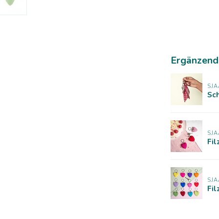
Ergänzend
SJA
Sch
SJA
Fil
SJA
Fil