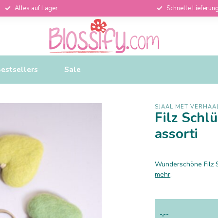
Alles auf Lager
Schnelle Lieferun
estsellers
Sale
SJAAL MET VERHAA
Filz Schl
assorti
Wunderschöne Filz S
mehr
.
-,--