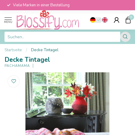
Viele Marken in einer Bestellung
0
MENU
Startseite
/
Decke Tintagel
Decke Tintagel
PACHAMAMA