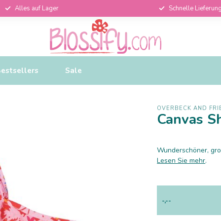
Alles auf Lager
Schnelle Lieferun
estsellers
Sale
OVERBECK AND FRI
Canvas S
Wunderschöner, gros
Lesen Sie mehr
.
-,--