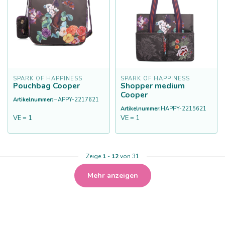
SPARK OF HAPPINESS
SPARK OF HAPPINESS
Pouchbag Cooper
Shopper medium
Cooper
Artikelnummer:
HAPPY-2217621
Artikelnummer:
HAPPY-2215621
VE = 1
VE = 1
Zeige
1
-
12
von 31
Mehr anzeigen