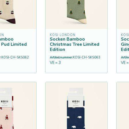
ON
KOSI LONDON
KOS
Bamboo
Socken Bamboo
So
 Pud Limited
Christmas Tree Limited
Gin
Edition
Edi
:
KOSI-CH-SKS062
Artikelnummer:
KOSI-CH-SKS063
Arti
VE = 3
VE =