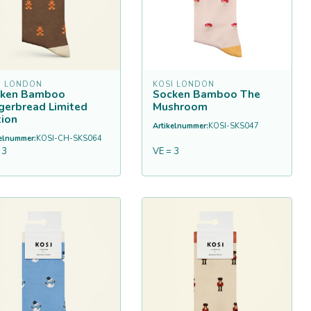
I LONDON
KOSI LONDON
cken Bamboo
Socken Bamboo The
gerbread Limited
Mushroom
tion
Artikelnummer:
KOSI-SKS047
kelnummer:
KOSI-CH-SKS064
 3
VE = 3