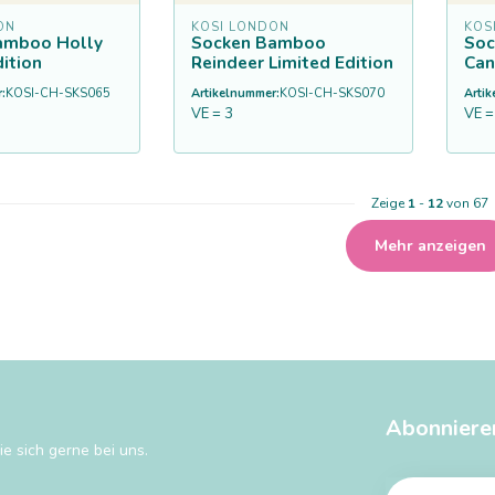
ON
KOSI LONDON
KOS
amboo Holly
Socken Bamboo
Soc
dition
Reindeer Limited Edition
Can
:
KOSI-CH-SKS065
Artikelnummer:
KOSI-CH-SKS070
Arti
VE = 3
VE =
Zeige
1
-
12
von 67
Mehr anzeigen
Abonniere
e sich gerne bei uns.