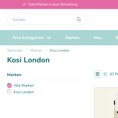
Viele Marken in einer Bestellung
Alle Kategorien
Marken
Neu
B
Startseite
/
Marken
/
Kosi London
Kosi London
67
P
Marken
Alle Marken
Kosi London