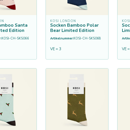
ON
KOSI LONDON
KOS
amboo Santa
Socken Bamboo Polar
Soc
ited Edition
Bear Limited Edition
Lim
:
KOSI-CH-SKS066
Artikelnummer:
KOSI-CH-SKS068
Arti
VE = 3
VE =