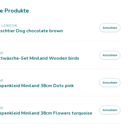
e Produkte
X LONDON
Ansehen
üschtier Dog chocolate brown
MI
Ansehen
ttwäsche-Set Miniland Wooden birds
MI
Ansehen
ppenkleid Miniland 38cm Dots pink
MI
Ansehen
ppenkleid Miniland 38cm Flowers turquoise