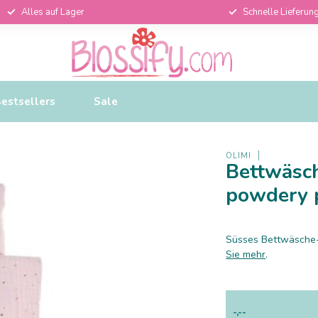
Alles auf Lager
Schnelle Lieferun
estsellers
Sale
OLIMI
Bettwäsch
powdery 
Süsses Bettwäsche-
Sie mehr
.
-,--