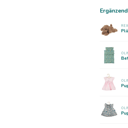
Ergänzend
RE
Pl
OLI
Be
OLI
Pu
OLI
Pu