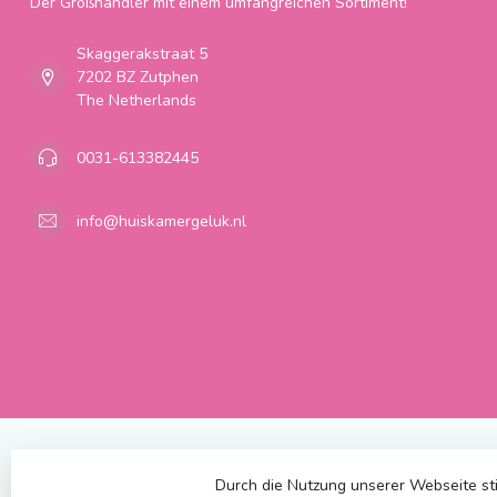
Der Großhändler mit einem umfangreichen Sortiment!
Skaggerakstraat 5
7202 BZ Zutphen
The Netherlands
0031-613382445
info@huiskamergeluk.nl
Durch die Nutzung unserer Webseite st